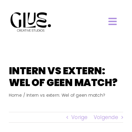
Ga
naar
inhoud
Togg
HOME.
Navi
ABOUT.
INTERN VS EXTERN:
WORK.
WEL OF GEEN MATCH?
Home
Intern vs extern: Wel of geen match?
SERVICES.
BLOG.
Vorige
Volgende