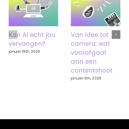
Kan AI echt jou
Van idee tot
vervangen?
camera: wat
voorafgaat
januari 19th, 2026
aan een
contentshoot
januari 5th, 2026