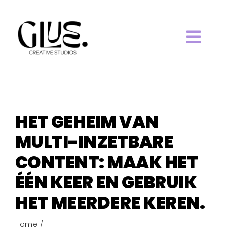
Ga
naar
inhoud
Togg
HOME.
Navi
ABOUT.
HET GEHEIM VAN
WORK.
MULTI-INZETBARE
CONTENT: MAAK HET
SERVICES.
ÉÉN KEER EN GEBRUIK
HET MEERDERE KEREN.
BLOG.
Home