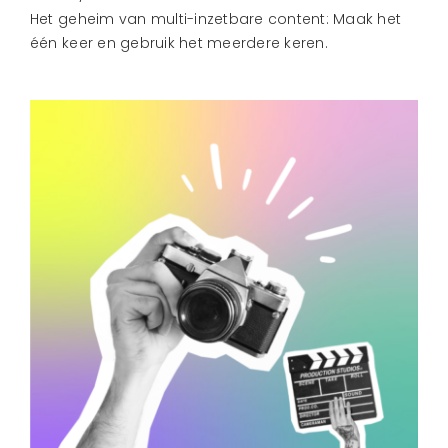
CONTACT
Het geheim van multi-inzetbare content: Maak het
één keer en gebruik het meerdere keren.
Bekijk
grotere
afbeelding