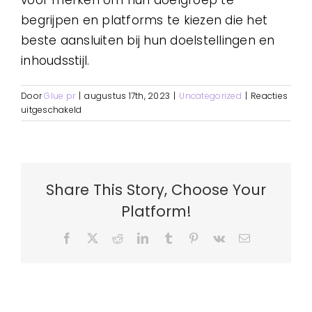
begrijpen en platforms te kiezen die het
beste aansluiten bij hun doelstellingen en
inhoudsstijl.
Door
Glue pr
|
augustus 17th, 2023
|
Uncategorized
|
Reacties
voor
uitgeschakeld
Social
media
kanalen:
De
voordelen,
Share This Story, Choose Your
nadelen
en
Platform!
doelgroepen
Facebook
X
Reddit
LinkedIn
Tumblr
Pinterest
Vk
E-
mail