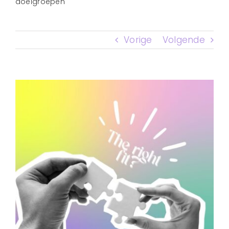
doelgroepen
CONTACT
Vorige
Volgende
Bekijk
grotere
afbeelding