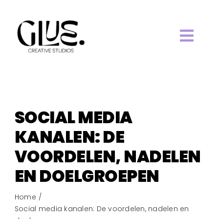
Ga
naar
inhoud
Togg
HOME.
Navi
ABOUT.
SOCIAL MEDIA
WORK.
KANALEN: DE
VOORDELEN, NADELEN
SERVICES.
EN DOELGROEPEN
BLOG.
Home
Social media kanalen: De voordelen, nadelen en