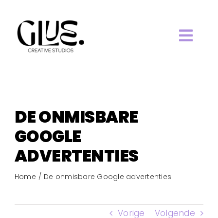
Ga
naar
inhoud
Togg
HOME.
Navi
ABOUT.
DE ONMISBARE
WORK.
GOOGLE
ADVERTENTIES
SERVICES.
Home
De onmisbare Google advertenties
BLOG.
Vorige
Volgende