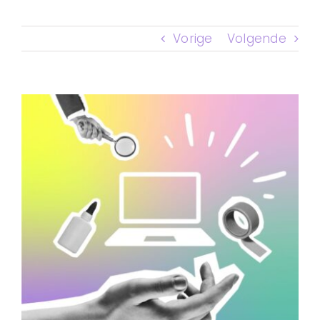
CONTACT
Vorige
Volgende
Bekijk
grotere
afbeelding