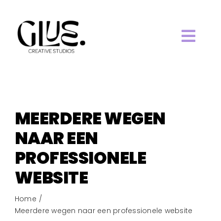
Ga
naar
inhoud
Togg
HOME.
Navi
ABOUT.
MEERDERE WEGEN
WORK.
NAAR EEN
PROFESSIONELE
SERVICES.
WEBSITE
BLOG.
Home
Meerdere wegen naar een professionele website