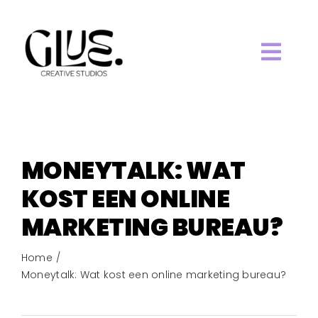
Ga
naar
inhoud
Togg
HOME.
Navi
ABOUT.
MONEYTALK: WAT
WORK.
KOST EEN ONLINE
MARKETING BUREAU?
SERVICES.
Home
Moneytalk: Wat kost een online marketing bureau?
BLOG.