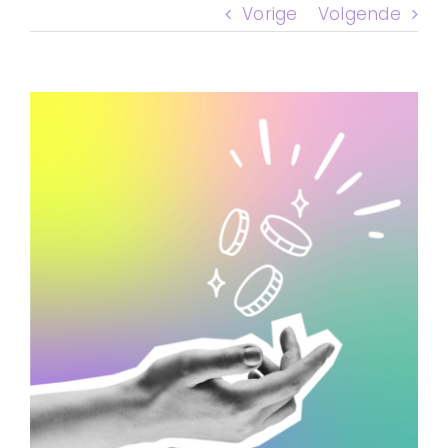
CONTACT
Vorige
Volgende
Bekijk
grotere
afbeelding